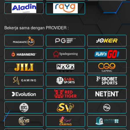
Bekerja sama dengan PROVIDER :