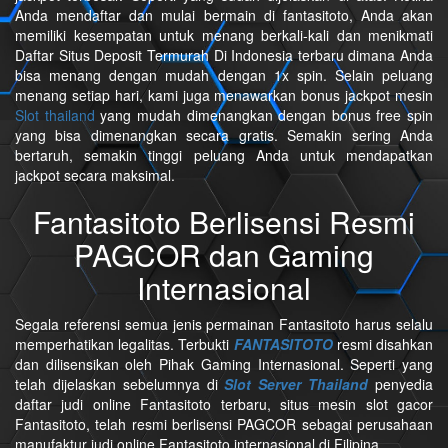
Anda mendaftar dan mulai bermain di fantasitoto, Anda akan
memiliki kesempatan untuk menang berkali-kali dan menikmati
Daftar Situs Deposit Termurah Di Indonesia terbaru dimana Anda
bisa menang dengan mudah dengan 1x spin. Selain peluang
menang setiap hari, kami juga menawarkan bonus jackpot mesin
Slot thailand
yang mudah dimenangkan dengan bonus free spin
yang bisa dimenangkan secara gratis. Semakin sering Anda
bertaruh, semakin tinggi peluang Anda untuk mendapatkan
jackpot secara maksimal.
Fantasitoto Berlisensi Resmi
PAGCOR dan Gaming
Internasional
Segala referensi semua jenis permainan Fantasitoto harus selalu
memperhatikan legalitas. Terbukti
FANTASITOTO
resmi disahkan
dan dilisensikan oleh Pihak Gaming Internasional. Seperti yang
telah dijelaskan sebelumnya di
Slot Server Thailand
penyedia
daftar judi online Fantasitoto terbaru, situs mesin slot gacor
Fantasitoto, telah resmi berlisensi PAGCOR sebagai perusahaan
manufaktur judi online Fantasitoto internasional di Filipina.