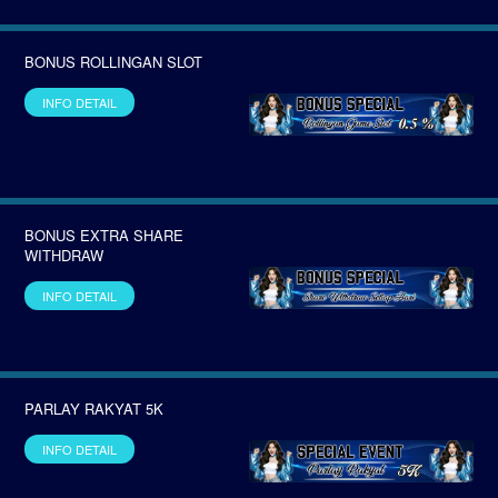
BONUS ROLLINGAN SLOT
INFO DETAIL
BONUS EXTRA SHARE
WITHDRAW
INFO DETAIL
PARLAY RAKYAT 5K
INFO DETAIL