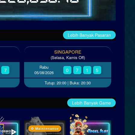
Lebih Banyak Pasaran
SINGAPORE
(Selasa, Kamis Off)
Rabu
7
0
7
1
5
05/08/2026
Tutup: 20:00 | Buka: 20:30
Lebih Banyak Game
⚙ Maintenance