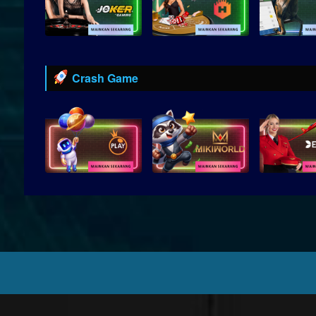
Crash Game