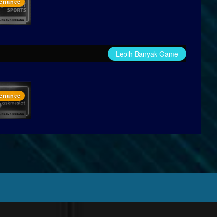
tenance
Lebih Banyak Game
tenance