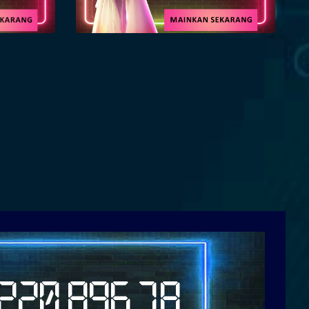
,220,912.40