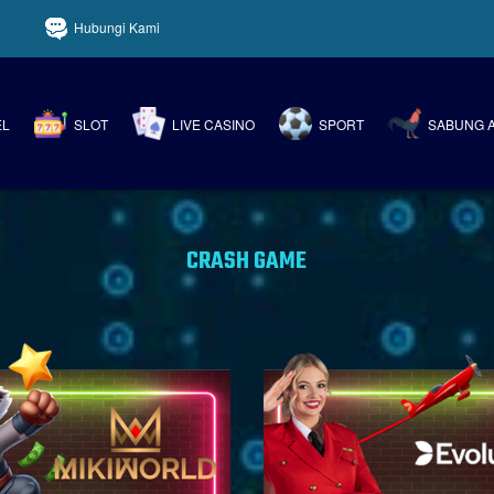
i
Hubungi Kami
EL
SLOT
LIVE CASINO
SPORT
SABUNG 
CRASH GAME