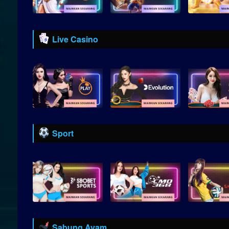
Live Casino
Sport
Sabung Ayam