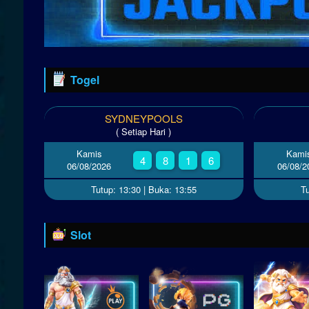
Togel
SYDNEYPOOLS
( Setiap Hari )
Kamis
Kami
4
8
1
6
06/08/2026
06/08/2
Tutup: 13:30 | Buka: 13:55
Tu
Slot