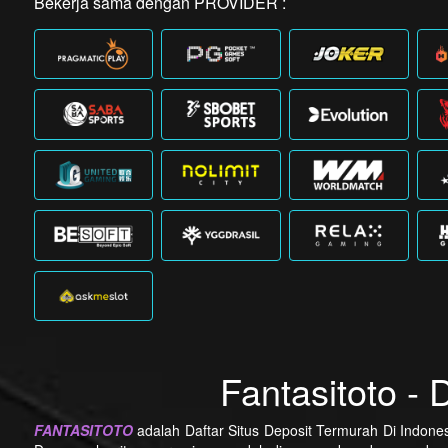
Bekerja sama dengan PROVIDER :
Fantasitoto - 
FANTASITOTO
adalah Daftar Situs Deposit Termurah Di Indones