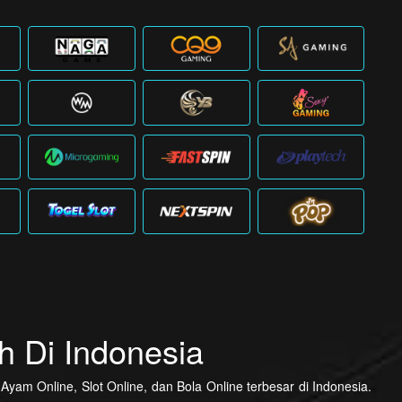
ah Di Indonesia
yam Online, Slot Online, dan Bola Online terbesar di Indonesia.