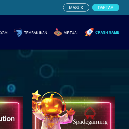
MASUK
DAFTAR
CRASH GAME
AYAM
TEMBAK IKAN
VIRTUAL