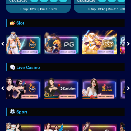
08/08/2026
08/08/2026
Tutup: 13:30 | Buka: 13:55
Tutup: 13:45 | Buka: 13:50
Slot
Live Casino
Sport