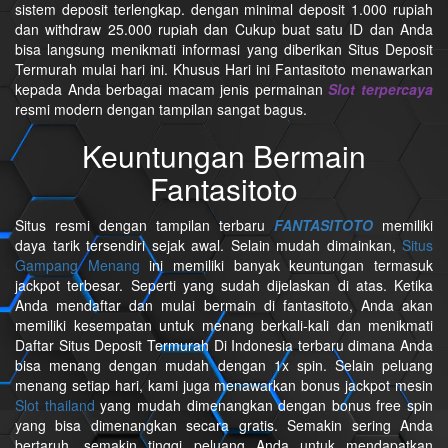
sistem deposit terlengkap. dengan minimal deposit 1.000 rupiah
dan withdraw 25.000 rupiah dan Cukup buat satu ID dan Anda
bisa langsung menikmati informasi yang diberikan Situs Deposit
Termurah mulai hari ini. Khusus Hari ini Fantasitoto menawarkan
kepada Anda berbagai macam jenis permainan
Slot terpercaya
resmi modern dengan tampilan sangat bagus.
Keuntungan Bermain
Fantasitoto
Situs resmi dengan tampilan terbaru
FANTASITOTO
memiliki
daya tarik tersendiri sejak awal. Selain mudah dimainkan,
Situs
Gampang Menang
ini memiliki banyak keuntungan termasuk
jackpot terbesar. Seperti yang sudah dijelaskan di atas. Ketika
Anda mendaftar dan mulai bermain di fantasitoto, Anda akan
memiliki kesempatan untuk menang berkali-kali dan menikmati
Daftar Situs Deposit Termurah Di Indonesia terbaru dimana Anda
bisa menang dengan mudah dengan 1x spin. Selain peluang
menang setiap hari, kami juga menawarkan bonus jackpot mesin
Slot thailand
yang mudah dimenangkan dengan bonus free spin
yang bisa dimenangkan secara gratis. Semakin sering Anda
bertaruh, semakin tinggi peluang Anda untuk mendapatkan