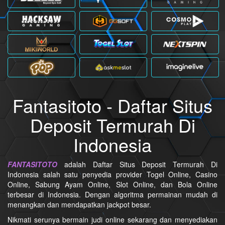
Fantasitoto - Daftar Situs
Deposit Termurah Di
Indonesia
FANTASITOTO
adalah Daftar Situs Deposit Termurah Di
Indonesia salah satu penyedia provider Togel Online, Casino
Online, Sabung Ayam Online, Slot Online, dan Bola Online
terbesar di Indonesia. Dengan algoritma permainan mudah di
menangkan dan mendapatkan jackpot besar.
Nikmati serunya bermain judi online sekarang dan menyediakan