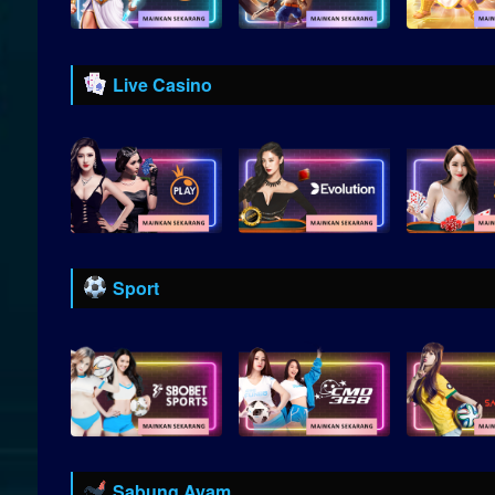
Live Casino
Sport
Sabung Ayam