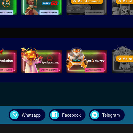
⚙ Maintenance
⚙ Main
⚙ Main
Whatsapp
Facebook
Telegram