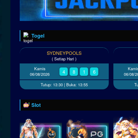
Togel
SYDNEYPOOLS
( Setiap Hari )
Kamis
Kami
4
8
1
6
06/08/2026
06/08/2
Tutup: 13:30 | Buka: 13:55
Tu
Slot