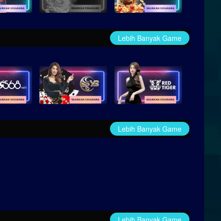
Lebih Banyak Game
Lebih Banyak Game
Lebih Banyak Game